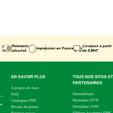
Paiement
Livraison à partir
Impression
en France
sécurisé
de 0,99€*
EN SAVOIR PLUS
TOUS NOS SITES ET
PARTENAIRES
A propos de nous
Harmathèque
FAQ
Harmattan DVD
Catalogues PDF
ée
Harmattan VOD
Revues de presse
Editions Academia EME