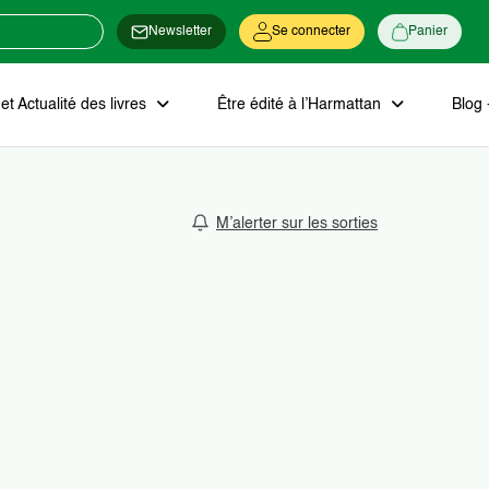
Newsletter
Se connecter
Panier
t Actualité des livres
Être édité à l’Harmattan
Blog 
M’alerter sur les sorties