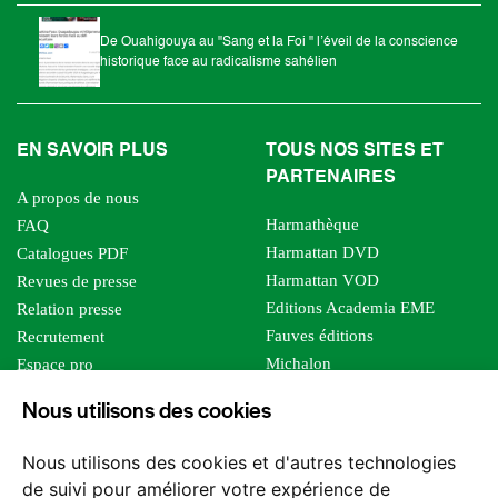
De Ouahigouya au "Sang et la Foi " l’éveil de la conscience
historique face au radicalisme sahélien
EN SAVOIR PLUS
TOUS NOS SITES ET
PARTENAIRES
A propos de nous
Harmathèque
FAQ
Harmattan DVD
Catalogues PDF
Harmattan VOD
Revues de presse
Editions Academia EME
Relation presse
Fauves éditions
Recrutement
Michalon
Espace pro
Le bien commun
Espace auteur
Nous utilisons des cookies
Editions Sutton
Foreign rights
Mille sabords
Affiliation - Devenir affilié
Nous utilisons des cookies et d'autres technologies
Les impliqués
de suivi pour améliorer votre expérience de