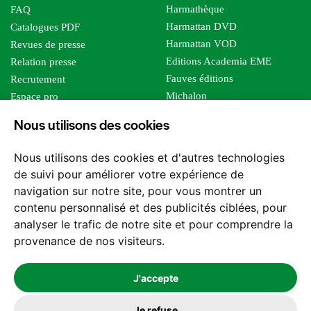
Harmathèque
FAQ
Harmattan DVD
Catalogues PDF
Harmattan VOD
Revues de presse
Editions Academia EME
Relation presse
Fauves éditions
Recrutement
Michalon
Espace pro
Le bien commun
Espace auteur
Nous utilisons des cookies
Editions Sutton
Foreign rights
Mille sabords
Nous utilisons des cookies et d'autres technologies
Les impliqués
de suivi pour améliorer votre expérience de
Tous les éditeurs
navigation sur notre site, pour vous montrer un
Tous nos auteurs
contenu personnalisé et des publicités ciblées, pour
Nos structures
analyser le trafic de notre site et pour comprendre la
provenance de nos visiteurs.
Nous contacter
J'accepte
Je refuse