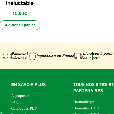
inéluctable
15.00€
Ajouter au panier
Paiement
Livraison à partir
Impression
en France
sécurisé
de 0,99€*
EN SAVOIR PLUS
TOUS NOS SITES ET
PARTENAIRES
A propos de nous
Harmathèque
FAQ
Harmattan DVD
Catalogues PDF
ée