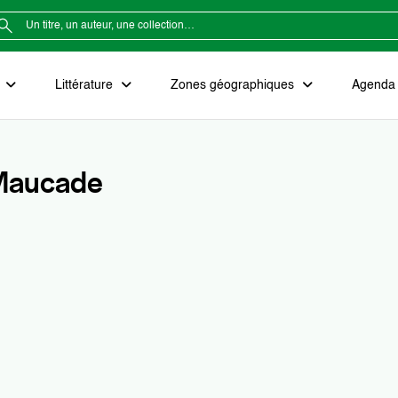
e
Littérature
Zones géographiques
Agenda e
 Maucade