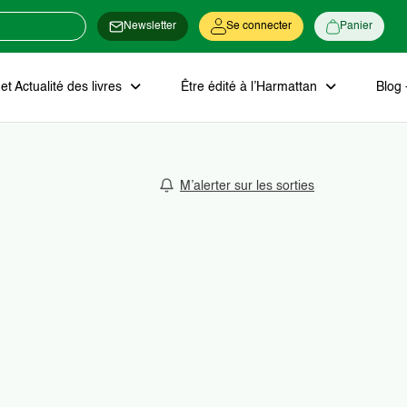
Newsletter
Se connecter
Panier
t Actualité des livres
Être édité à l’Harmattan
Blog 
M’alerter sur les sorties