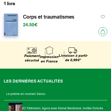
1 livre
Corps et traumatismes
24.50€
Livraison à partir
Paiement
Impression
de 0,99€*
sécurisé
en France
LES DERNIÈRES ACTUALITÉS
Le poème en roumain Sacou
ICI Télévision, Agora avec Kamal Benkirane, invitée Dolorès