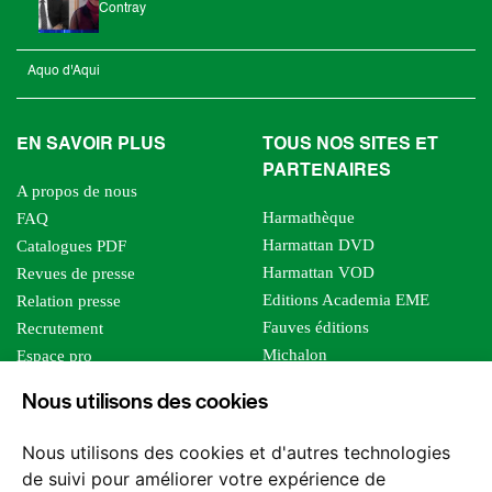
Contray
Aquo d'Aqui
EN SAVOIR PLUS
TOUS NOS SITES ET
PARTENAIRES
A propos de nous
Harmathèque
FAQ
Harmattan DVD
Catalogues PDF
Harmattan VOD
Revues de presse
Editions Academia EME
Relation presse
Fauves éditions
Recrutement
Michalon
Espace pro
Le bien commun
Espace auteur
Nous utilisons des cookies
Editions Sutton
Foreign rights
Mille sabords
Affiliation - Devenir affilié
Nous utilisons des cookies et d'autres technologies
Les impliqués
de suivi pour améliorer votre expérience de