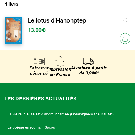
1 livre
Le lotus d'Hanonptep
13.00€
Livraison à partir
Paiement
Impression
de 0,99€*
sécurisé
en France
LES DERNIÈRES ACTUALITÉS
La vie religieuse est d'abord incarnée (Dominique-Marie Dauzet)
Le poème en roumain Sacou