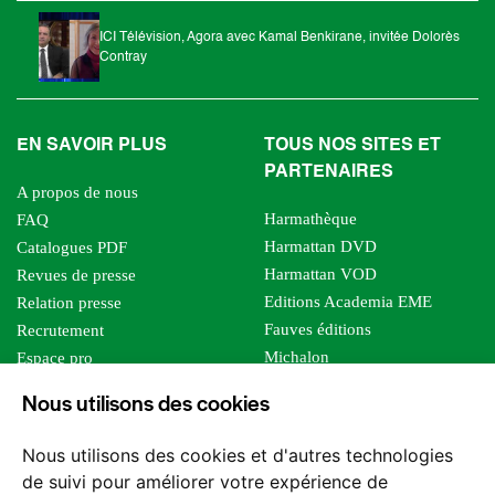
ICI Télévision, Agora avec Kamal Benkirane, invitée Dolorès
Contray
EN SAVOIR PLUS
TOUS NOS SITES ET
PARTENAIRES
A propos de nous
Harmathèque
FAQ
Harmattan DVD
Catalogues PDF
Harmattan VOD
Revues de presse
Editions Academia EME
Relation presse
Fauves éditions
Recrutement
Michalon
Espace pro
Le bien commun
Espace auteur
Nous utilisons des cookies
Editions Sutton
Foreign rights
Mille sabords
Affiliation - Devenir affilié
Nous utilisons des cookies et d'autres technologies
Les impliqués
de suivi pour améliorer votre expérience de