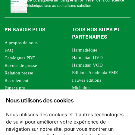
De Ouahigouya au "Sang et la Foi " l’éveil de la conscience
historique face au radicalisme sahélien
EN SAVOIR PLUS
TOUS NOS SITES ET
PARTENAIRES
A propos de nous
Harmathèque
FAQ
Harmattan DVD
Catalogues PDF
Harmattan VOD
Revues de presse
Editions Academia EME
Relation presse
Fauves éditions
Recrutement
Michalon
Espace pro
Le bien commun
Espace auteur
Nous utilisons des cookies
Editions Sutton
Foreign rights
Mille sabords
Affiliation - Devenir affilié
Nous utilisons des cookies et d'autres technologies
Les impliqués
de suivi pour améliorer votre expérience de
Tous les éditeurs
navigation sur notre site, pour vous montrer un
Tous nos auteurs