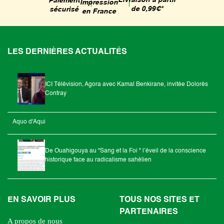
Livraison à partir
Paiement
Impression
de 0,99€*
sécurisé
en France
LES DERNIÈRES ACTUALITÉS
ICI Télévision, Agora avec Kamal Benkirane, invitée Dolorès
Contray
Aquo d'Aqui
De Ouahigouya au "Sang et la Foi " l’éveil de la conscience
historique face au radicalisme sahélien
EN SAVOIR PLUS
TOUS NOS SITES ET
PARTENAIRES
A propos de nous