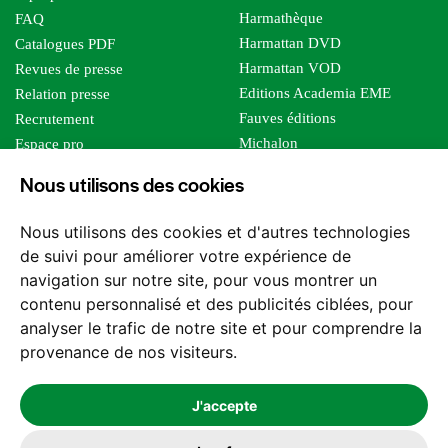
Harmathèque
FAQ
Harmattan DVD
Catalogues PDF
Harmattan VOD
Revues de presse
Editions Academia EME
Relation presse
Fauves éditions
Recrutement
Michalon
Espace pro
Le bien commun
Espace auteur
Nous utilisons des cookies
Editions Sutton
Foreign rights
Mille sabords
Affiliation - Devenir affilié
Nous utilisons des cookies et d'autres technologies
Les impliqués
de suivi pour améliorer votre expérience de
Tous les éditeurs
navigation sur notre site, pour vous montrer un
Tous nos auteurs
contenu personnalisé et des publicités ciblées, pour
Nos structures
analyser le trafic de notre site et pour comprendre la
provenance de nos visiteurs.
Nous contacter
J'accepte