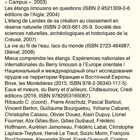
« Campus », 2003)
Les étangs limousins en questions (ISBN 2-9521309-0-6
éditions de l'Aigle, 2004)
L'étang de Landes de sa création au classement en
réserve naturelle (ISBN 2-903-661-35-9, Société des
sciences naturelles, archéologiques et historiques de la
Creuse, 2007)
La vie au fil de l'eau, lacs du monde (ISBN 2723-464987,
Glénat, 2008)
Mieux comprendre les étangs. Expériences nationales et
internationales du Berry limousin à l’Europe orientale /
Национальный и международный опыт исследования
прудов на территории Франции и Восточной Европы.
Brive, les Monédières (2015, ISBN 978-2-36340-117-5)
Eaux et mœurs, du Berry et d’ailleurs. Châteauroux, Credi
éditions (2016, ISBN 9782953165067).
Ribaudo C. (coord)., Pierre Anschutz, Pascal Bartout,
Vincent Bertrin, Guillaume Bourguetou, Yohana Cabaret,
Christophe Cassou, Olivier Douez, Alain Dupuy, Lionel
Fournier, Alix Gilles-Bon, Gilles Guibaud, Frédéric
Hoffmann, Aurélien Jamoneau, Frédéric Labat, Christophe
Laplace-Treyture, Hervé Le Treut, Soizic Morin, François