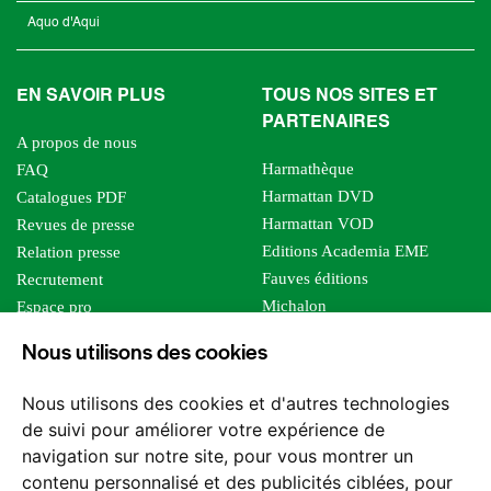
Aquo d'Aqui
EN SAVOIR PLUS
TOUS NOS SITES ET
PARTENAIRES
A propos de nous
Harmathèque
FAQ
Harmattan DVD
Catalogues PDF
Harmattan VOD
Revues de presse
Editions Academia EME
Relation presse
Fauves éditions
Recrutement
Michalon
Espace pro
Le bien commun
Espace auteur
Nous utilisons des cookies
Editions Sutton
Foreign rights
Mille sabords
Affiliation - Devenir affilié
Nous utilisons des cookies et d'autres technologies
Les impliqués
de suivi pour améliorer votre expérience de
Tous les éditeurs
navigation sur notre site, pour vous montrer un
Tous nos auteurs
contenu personnalisé et des publicités ciblées, pour