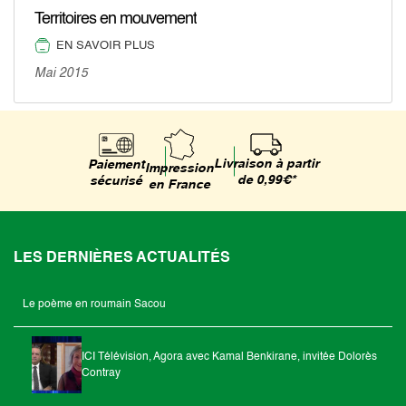
Territoires en mouvement
EN SAVOIR PLUS
Mai 2015
Livraison à partir
Paiement
Impression
de 0,99€*
sécurisé
en France
LES DERNIÈRES ACTUALITÉS
Le poème en roumain Sacou
ICI Télévision, Agora avec Kamal Benkirane, invitée Dolorès
Contray