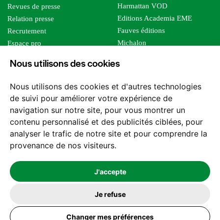
Harmattan VOD
Revues de presse
Editions Academia EME
Relation presse
Fauves éditions
Recrutement
Michalon
Espace pro
Le bien commun
Espace auteur
Nous utilisons des cookies
Editions Sutton
Foreign rights
Mille sabords
Affiliation - Devenir affilié
Nous utilisons des cookies et d'autres technologies
Les impliqués
de suivi pour améliorer votre expérience de
Tous les éditeurs
navigation sur notre site, pour vous montrer un
Tous nos auteurs
contenu personnalisé et des publicités ciblées, pour
Nos structures
analyser le trafic de notre site et pour comprendre la
provenance de nos visiteurs.
Nous contacter
J'accepte
Je refuse
2026 -
© Les Editions l'Harmattan. Tous droits réservés - Site réalisé par
Changer mes préférences
Feel and Clic