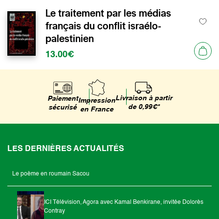
Le traitement par les médias
français du conflit israélo-
palestinien
13.00€
Livraison à partir
Paiement
Impression
de 0,99€*
sécurisé
en France
LES DERNIÈRES ACTUALITÉS
Le poème en roumain Sacou
ICI Télévision, Agora avec Kamal Benkirane, invitée Dolorès
Contray