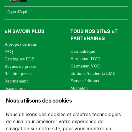
Aquo d'Aqui
EN SAVOIR PLUS
TOUS NOS SITES ET
PARTENAIRES
A propos de nous
Harmathèque
FAQ
Harmattan DVD
Catalogues PDF
Harmattan VOD
Revues de presse
Editions Academia EME
Relation presse
Fauves éditions
Recrutement
Michalon
Espace pro
Le bien commun
Espace auteur
Nous utilisons des cookies
Editions Sutton
Foreign rights
Mille sabords
Affiliation - Devenir affilié
Nous utilisons des cookies et d'autres technologies
Les impliqués
de suivi pour améliorer votre expérience de
Tous les éditeurs
navigation sur notre site, pour vous montrer un