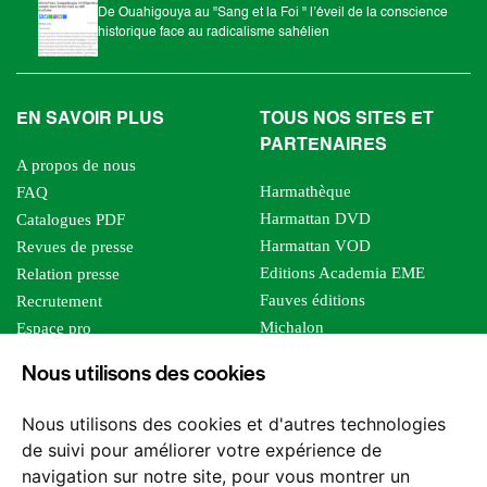
De Ouahigouya au "Sang et la Foi " l’éveil de la conscience
historique face au radicalisme sahélien
EN SAVOIR PLUS
TOUS NOS SITES ET
PARTENAIRES
A propos de nous
Harmathèque
FAQ
Harmattan DVD
Catalogues PDF
Harmattan VOD
Revues de presse
Editions Academia EME
Relation presse
Fauves éditions
Recrutement
Michalon
Espace pro
Le bien commun
Espace auteur
Nous utilisons des cookies
Editions Sutton
Foreign rights
Mille sabords
Affiliation - Devenir affilié
Nous utilisons des cookies et d'autres technologies
Les impliqués
de suivi pour améliorer votre expérience de
Tous les éditeurs
navigation sur notre site, pour vous montrer un