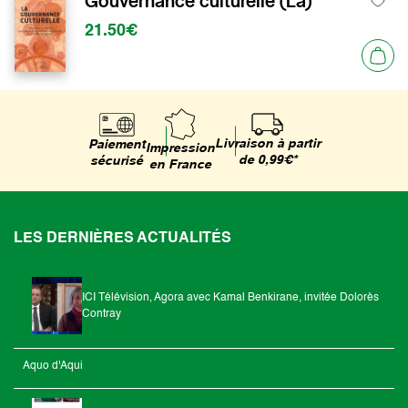
Gouvernance culturelle (La)
21.50€
Livraison à partir
Paiement
Impression
de 0,99€*
sécurisé
en France
LES DERNIÈRES ACTUALITÉS
ICI Télévision, Agora avec Kamal Benkirane, invitée Dolorès
Contray
Aquo d'Aqui