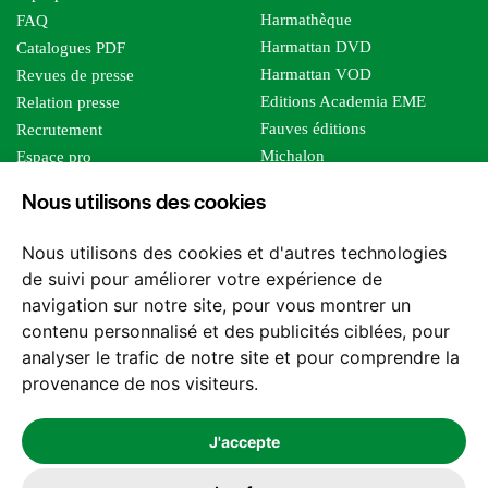
Harmathèque
FAQ
Harmattan DVD
Catalogues PDF
Harmattan VOD
Revues de presse
Editions Academia EME
Relation presse
Fauves éditions
Recrutement
Michalon
Espace pro
Le bien commun
Espace auteur
Nous utilisons des cookies
Editions Sutton
Foreign rights
Mille sabords
Nous utilisons des cookies et d'autres technologies
Les impliqués
de suivi pour améliorer votre expérience de
Tous les éditeurs
navigation sur notre site, pour vous montrer un
Tous nos auteurs
contenu personnalisé et des publicités ciblées, pour
Nos structures
analyser le trafic de notre site et pour comprendre la
provenance de nos visiteurs.
Nous contacter
J'accepte