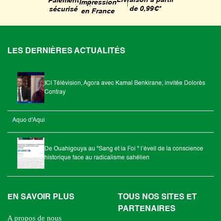
Livraison à partir
Paiement
Impression
de 0,99€*
sécurisé
en France
LES DERNIÈRES ACTUALITÉS
ICI Télévision, Agora avec Kamal Benkirane, invitée Dolorès
Contray
Aquo d'Aqui
De Ouahigouya au "Sang et la Foi " l’éveil de la conscience
historique face au radicalisme sahélien
EN SAVOIR PLUS
TOUS NOS SITES ET
PARTENAIRES
A propos de nous