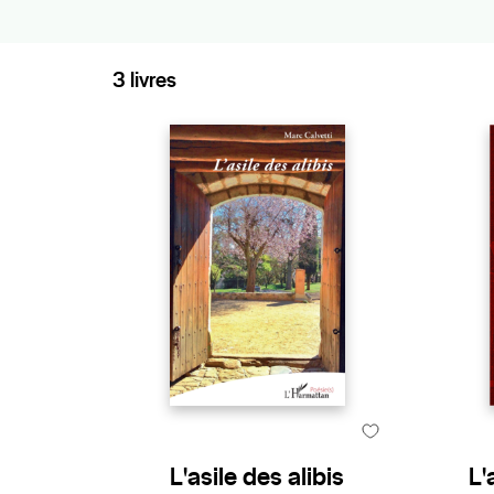
Sciences de l’éducation
Océan indien
3 livres
Sciences du langage
Océanie
Sociologie et question de société
Amériques
Caraïbes
Pôles
L'asile des alibis
L'