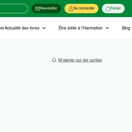
Newsletter
Se connecter
Panier
t Actualité des livres
Être édité à l’Harmattan
Blog 
M’alerter sur les sorties