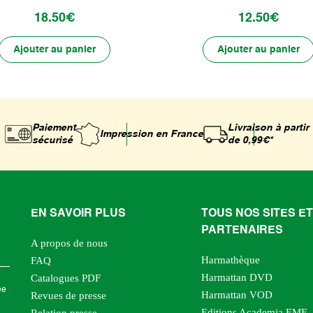
18.50€
12.50€
Ajouter au panier
Ajouter au panier
Paiement
Livraison à partir
Impression
en France
sécurisé
de 0,99€*
EN SAVOIR PLUS
TOUS NOS SITES ET
PARTENAIRES
A propos de nous
Harmathèque
FAQ
Harmattan DVD
Catalogues PDF
ée
Harmattan VOD
Revues de presse
Editions Academia EME