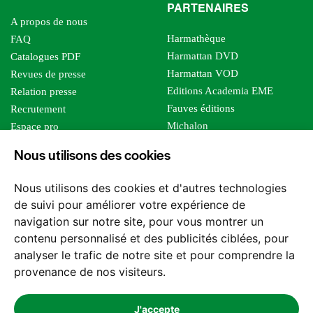
PARTENAIRES
A propos de nous
Harmathèque
FAQ
Harmattan DVD
Catalogues PDF
Harmattan VOD
Revues de presse
Editions Academia EME
Relation presse
Fauves éditions
Recrutement
Michalon
Espace pro
Le bien commun
Espace auteur
Nous utilisons des cookies
Editions Sutton
Foreign rights
Mille sabords
Affiliation - Devenir affilié
Nous utilisons des cookies et d'autres technologies
Les impliqués
de suivi pour améliorer votre expérience de
Tous les éditeurs
navigation sur notre site, pour vous montrer un
Tous nos auteurs
contenu personnalisé et des publicités ciblées, pour
Nos structures
analyser le trafic de notre site et pour comprendre la
provenance de nos visiteurs.
Nous contacter
J'accepte