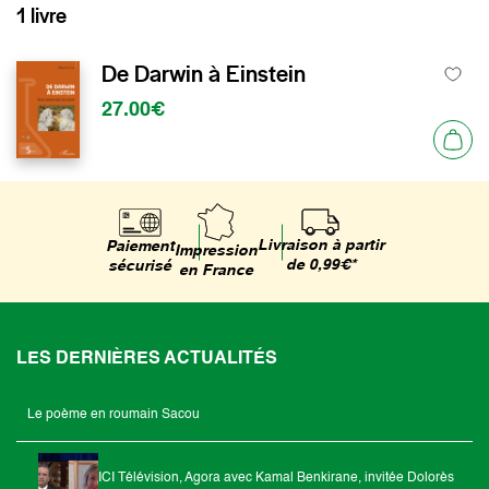
1 livre
De Darwin à Einstein
27.00€
Livraison à partir
Paiement
Impression
de 0,99€*
sécurisé
en France
LES DERNIÈRES ACTUALITÉS
Le poème en roumain Sacou
ICI Télévision, Agora avec Kamal Benkirane, invitée Dolorès