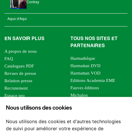
Contray
Aquo d'Aqui
EN SAVOIR PLUS
TOUS NOS SITES ET
PARTENAIRES
A propos de nous
Harmathèque
FAQ
Harmattan DVD
Catalogues PDF
Harmattan VOD
Revues de presse
Editions Academia EME
Relation presse
Fauves éditions
Recrutement
Michalon
Espace pro
Le bien commun
Espace auteur
Nous utilisons des cookies
Editions Sutton
Foreign rights
Mille sabords
Affiliation - Devenir affilié
Nous utilisons des cookies et d'autres technologies
Les impliqués
de suivi pour améliorer votre expérience de