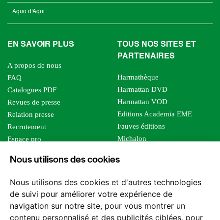
Aquo d'Aqui
EN SAVOIR PLUS
TOUS NOS SITES ET
PARTENAIRES
A propos de nous
Harmathèque
FAQ
Harmattan DVD
Catalogues PDF
Harmattan VOD
Revues de presse
Editions Academia EME
Relation presse
Fauves éditions
Recrutement
Michalon
Espace pro
Le bien commun
Espace auteur
Nous utilisons des cookies
Editions Sutton
Foreign rights
Mille sabords
Affiliation - Devenir affilié
Nous utilisons des cookies et d'autres technologies
Les impliqués
de suivi pour améliorer votre expérience de
Tous les éditeurs
navigation sur notre site, pour vous montrer un
Tous nos auteurs
contenu personnalisé et des publicités ciblées, pour