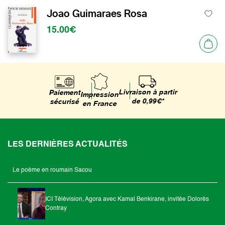
Joao Guimaraes Rosa
15.00€
Livraison à partir
Paiement
Impression
de 0,99€*
sécurisé
en France
LES DERNIÈRES ACTUALITÉS
Le poème en roumain Sacou
ICI Télévision, Agora avec Kamal Benkirane, invitée Dolorès
Contray