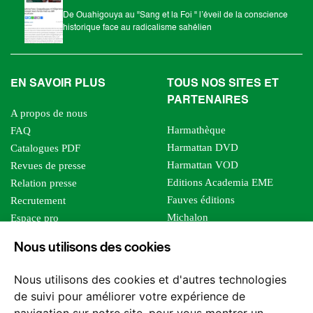
De Ouahigouya au "Sang et la Foi " l’éveil de la conscience
historique face au radicalisme sahélien
EN SAVOIR PLUS
TOUS NOS SITES ET
PARTENAIRES
A propos de nous
Harmathèque
FAQ
Harmattan DVD
Catalogues PDF
Harmattan VOD
Revues de presse
Editions Academia EME
Relation presse
Fauves éditions
Recrutement
Michalon
Espace pro
Le bien commun
Espace auteur
Nous utilisons des cookies
Editions Sutton
Foreign rights
Mille sabords
Affiliation - Devenir affilié
Nous utilisons des cookies et d'autres technologies
Les impliqués
de suivi pour améliorer votre expérience de
Tous les éditeurs