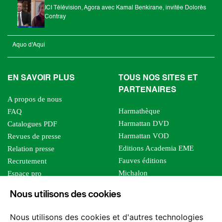
ICI Télévision, Agora avec Kamal Benkirane, invitée Dolorès
Contray
Aquo d'Aqui
EN SAVOIR PLUS
TOUS NOS SITES ET
PARTENAIRES
A propos de nous
Harmathèque
FAQ
Harmattan DVD
Catalogues PDF
Harmattan VOD
Revues de presse
Editions Academia EME
Relation presse
Fauves éditions
Recrutement
Michalon
Espace pro
Le bien commun
Espace auteur
Nous utilisons des cookies
Editions Sutton
Foreign rights
Mille sabords
Affiliation - Devenir affilié
Nous utilisons des cookies et d'autres technologies