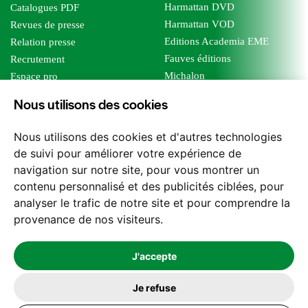
Harmattan DVD
Catalogues PDF
Harmattan VOD
Revues de presse
Editions Academia EME
Relation presse
Fauves éditions
Recrutement
Michalon
Espace pro
Le bien commun
Espace auteur
Nous utilisons des cookies
Editions Sutton
Foreign rights
Mille sabords
Affiliation - Devenir affilié
Nous utilisons des cookies et d'autres technologies
Les impliqués
de suivi pour améliorer votre expérience de
Tous les éditeurs
navigation sur notre site, pour vous montrer un
Tous nos auteurs
contenu personnalisé et des publicités ciblées, pour
Nos structures
analyser le trafic de notre site et pour comprendre la
provenance de nos visiteurs.
Nous contacter
J'accepte
Je refuse
2026 -
© Les Editions l'Harmattan. Tous droits réservés - Site réalisé par