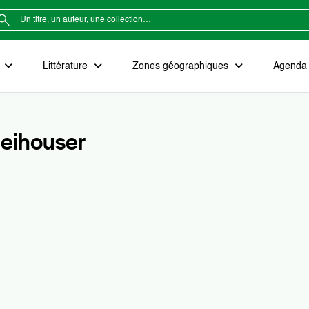
e
Littérature
Zones géographiques
Agenda e
eihouser