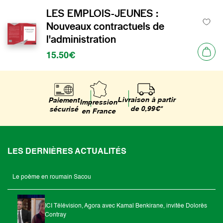
LES EMPLOIS-JEUNES :
Nouveaux contractuels de
l'administration
15.50€
Livraison à partir
Paiement
Impression
de 0,99€*
sécurisé
en France
LES DERNIÈRES ACTUALITÉS
Le poème en roumain Sacou
ICI Télévision, Agora avec Kamal Benkirane, invitée Dolorès
Contray