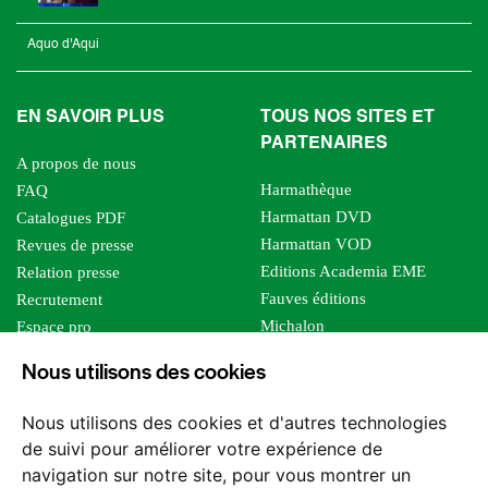
Aquo d'Aqui
EN SAVOIR PLUS
TOUS NOS SITES ET
PARTENAIRES
A propos de nous
Harmathèque
FAQ
Harmattan DVD
Catalogues PDF
Harmattan VOD
Revues de presse
Editions Academia EME
Relation presse
Fauves éditions
Recrutement
Michalon
Espace pro
Le bien commun
Espace auteur
Nous utilisons des cookies
Editions Sutton
Foreign rights
Mille sabords
Affiliation - Devenir affilié
Nous utilisons des cookies et d'autres technologies
Les impliqués
de suivi pour améliorer votre expérience de
Tous les éditeurs
navigation sur notre site, pour vous montrer un