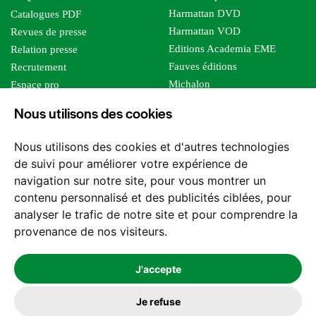
Harmattan DVD
Catalogues PDF
Harmattan VOD
Revues de presse
Editions Academia EME
Relation presse
Fauves éditions
Recrutement
Michalon
Espace pro
Le bien commun
Espace auteur
Nous utilisons des cookies
Editions Sutton
Foreign rights
Mille sabords
Affiliation - Devenir affilié
Nous utilisons des cookies et d'autres technologies
Les impliqués
de suivi pour améliorer votre expérience de
Tous les éditeurs
navigation sur notre site, pour vous montrer un
Tous nos auteurs
contenu personnalisé et des publicités ciblées, pour
Nos structures
analyser le trafic de notre site et pour comprendre la
provenance de nos visiteurs.
Nous contacter
J'accepte
Je refuse