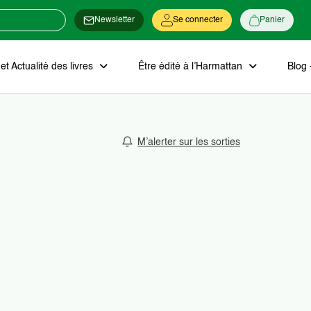
Newsletter
Se connecter
Panier
t Actualité des livres
Être édité à l’Harmattan
Blog 
M’alerter sur les sorties