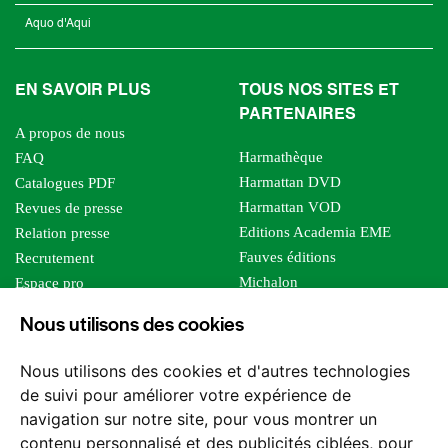
Aquo d'Aqui
EN SAVOIR PLUS
TOUS NOS SITES ET
PARTENAIRES
A propos de nous
Harmathèque
FAQ
Harmattan DVD
Catalogues PDF
Harmattan VOD
Revues de presse
Editions Academia EME
Relation presse
Fauves éditions
Recrutement
Michalon
Espace pro
Le bien commun
Espace auteur
Nous utilisons des cookies
Editions Sutton
Foreign rights
Mille sabords
Affiliation - Devenir affilié
Nous utilisons des cookies et d'autres technologies
Les impliqués
de suivi pour améliorer votre expérience de
Tous les éditeurs
navigation sur notre site, pour vous montrer un
Tous nos auteurs
contenu personnalisé et des publicités ciblées, pour