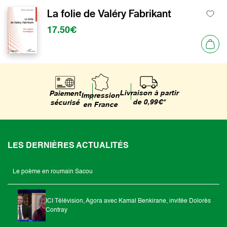
La folie de Valéry Fabrikant
17.50€
Livraison à partir
Paiement
Impression
de 0,99€*
sécurisé
en France
LES DERNIÈRES ACTUALITÉS
Le poème en roumain Sacou
ICI Télévision, Agora avec Kamal Benkirane, invitée Dolorès
Contray