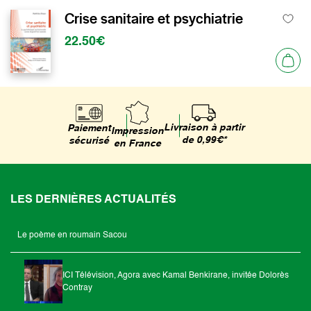
Crise sanitaire et psychiatrie
22.50€
Livraison à partir
Paiement
Impression
de 0,99€*
sécurisé
en France
LES DERNIÈRES ACTUALITÉS
Le poème en roumain Sacou
ICI Télévision, Agora avec Kamal Benkirane, invitée Dolorès
Contray