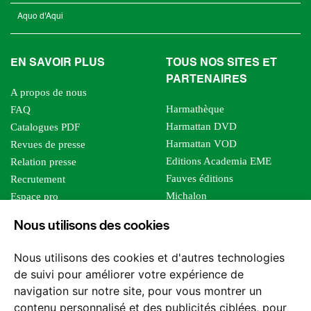
Aquo d'Aqui
EN SAVOIR PLUS
TOUS NOS SITES ET
PARTENAIRES
A propos de nous
Harmathèque
FAQ
Harmattan DVD
Catalogues PDF
Harmattan VOD
Revues de presse
Editions Academia EME
Relation presse
Fauves éditions
Recrutement
Michalon
Espace pro
Le bien commun
Espace auteur
Nous utilisons des cookies
Editions Sutton
Foreign rights
Mille sabords
Affiliation - Devenir affilié
Nous utilisons des cookies et d'autres technologies
Les impliqués
de suivi pour améliorer votre expérience de
Tous les éditeurs
navigation sur notre site, pour vous montrer un
Tous nos auteurs
contenu personnalisé et des publicités ciblées, pour