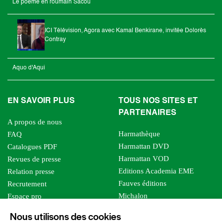
Le poème en roumain Sacou
ICI Télévision, Agora avec Kamal Benkirane, invitée Dolorès
Contray
Aquo d'Aqui
EN SAVOIR PLUS
TOUS NOS SITES ET
PARTENAIRES
A propos de nous
Harmathèque
FAQ
Harmattan DVD
Catalogues PDF
Harmattan VOD
Revues de presse
Editions Academia EME
Relation presse
Fauves éditions
Recrutement
Michalon
Espace pro
Le bien commun
Espace auteur
Nous utilisons des cookies
Editions Sutton
Foreign rights