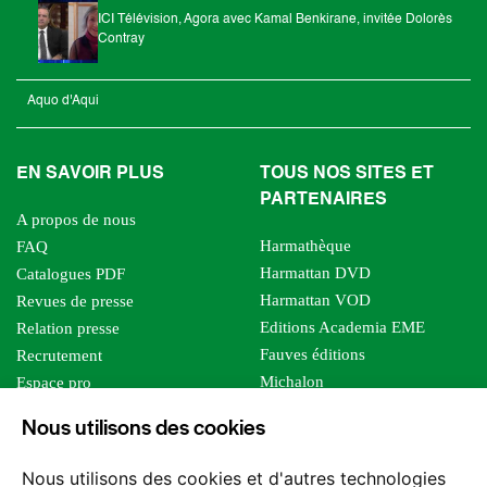
ICI Télévision, Agora avec Kamal Benkirane, invitée Dolorès
Contray
Aquo d'Aqui
EN SAVOIR PLUS
TOUS NOS SITES ET
PARTENAIRES
A propos de nous
Harmathèque
FAQ
Harmattan DVD
Catalogues PDF
Harmattan VOD
Revues de presse
Editions Academia EME
Relation presse
Fauves éditions
Recrutement
Michalon
Espace pro
Le bien commun
Espace auteur
Nous utilisons des cookies
Editions Sutton
Foreign rights
Mille sabords
Affiliation - Devenir affilié
Nous utilisons des cookies et d'autres technologies