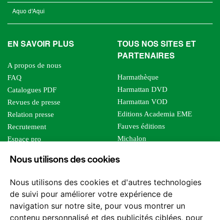
Aquo d'Aqui
EN SAVOIR PLUS
TOUS NOS SITES ET
PARTENAIRES
A propos de nous
Harmathèque
FAQ
Harmattan DVD
Catalogues PDF
Harmattan VOD
Revues de presse
Editions Academia EME
Relation presse
Fauves éditions
Recrutement
Michalon
Espace pro
Le bien commun
Espace auteur
Nous utilisons des cookies
Editions Sutton
Foreign rights
Mille sabords
Affiliation - Devenir affilié
Nous utilisons des cookies et d'autres technologies
Les impliqués
de suivi pour améliorer votre expérience de
Tous les éditeurs
navigation sur notre site, pour vous montrer un
Tous nos auteurs
contenu personnalisé et des publicités ciblées, pour