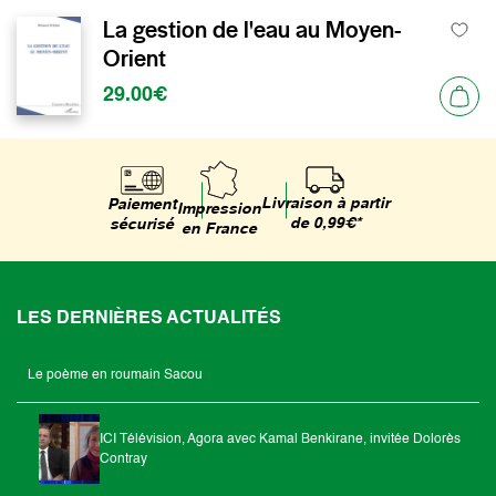
La gestion de l'eau au Moyen-
Orient
29.00€
Livraison à partir
Paiement
Impression
de 0,99€*
sécurisé
en France
LES DERNIÈRES ACTUALITÉS
Le poème en roumain Sacou
ICI Télévision, Agora avec Kamal Benkirane, invitée Dolorès
Contray