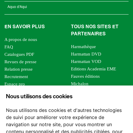
Aquo d'Aqui
EN SAVOIR PLUS
TOUS NOS SITES ET
PARTENAIRES
A propos de nous
Harmathèque
FAQ
Harmattan DVD
Catalogues PDF
Harmattan VOD
Revues de presse
Editions Academia EME
Relation presse
Fauves éditions
Recrutement
Michalon
Espace pro
Le bien commun
Espace auteur
Nous utilisons des cookies
Editions Sutton
Foreign rights
Mille sabords
Affiliation - Devenir affilié
Nous utilisons des cookies et d'autres technologies
Les impliqués
de suivi pour améliorer votre expérience de
Tous les éditeurs
navigation sur notre site, pour vous montrer un
Tous nos auteurs
contenu personnalisé et des publicités ciblées, pour