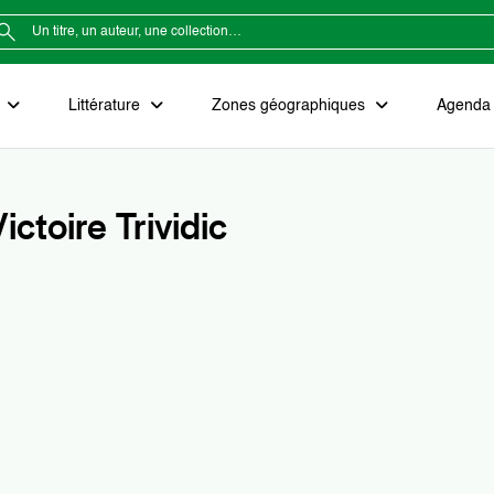
e
Littérature
Zones géographiques
Agenda e
ictoire Trividic