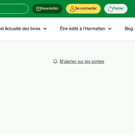
Newsletter
Se connecter
Panier
t Actualité des livres
Être édité à l’Harmattan
Blog 
M’alerter sur les sorties