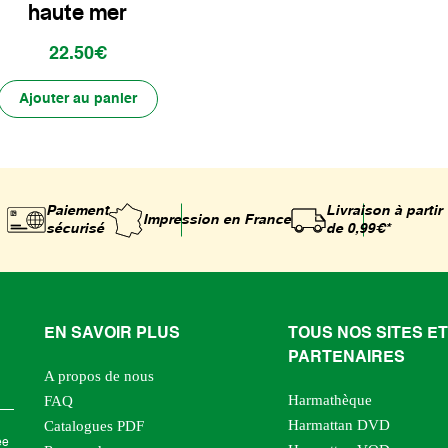
haute mer
22.50€
Ajouter au panier
Paiement
Livraison à partir
Impression
en France
sécurisé
de 0,99€*
EN SAVOIR PLUS
TOUS NOS SITES ET
PARTENAIRES
A propos de nous
Harmathèque
FAQ
Harmattan DVD
Catalogues PDF
ée