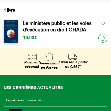
1 livre
Le ministère public et les voies
d'exécution en droit OHADA
19.00€
Livraison à partir
Paiement
Impression
de 0,99€*
sécurisé
en France
LES DERNIÈRES ACTUALITÉS
Le poème en roumain Sacou