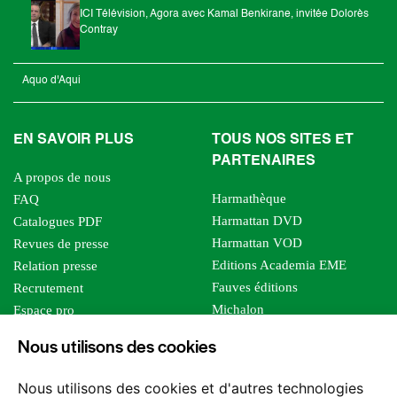
ICI Télévision, Agora avec Kamal Benkirane, invitée Dolorès
Contray
Aquo d'Aqui
EN SAVOIR PLUS
TOUS NOS SITES ET
PARTENAIRES
A propos de nous
Harmathèque
FAQ
Harmattan DVD
Catalogues PDF
Harmattan VOD
Revues de presse
Editions Academia EME
Relation presse
Fauves éditions
Recrutement
Michalon
Espace pro
Le bien commun
Espace auteur
Nous utilisons des cookies
Editions Sutton
Foreign rights
Mille sabords
Affiliation - Devenir affilié
Nous utilisons des cookies et d'autres technologies