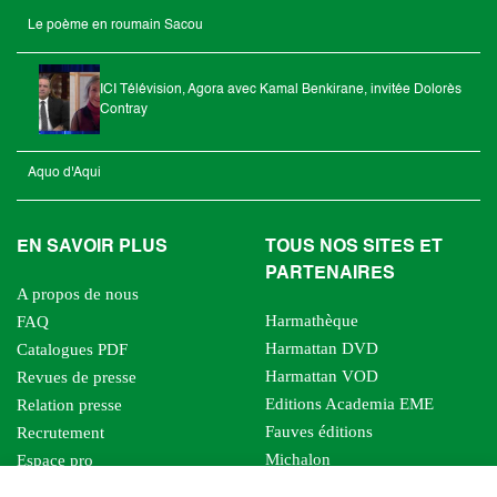
Le poème en roumain Sacou
ICI Télévision, Agora avec Kamal Benkirane, invitée Dolorès
Contray
Aquo d'Aqui
EN SAVOIR PLUS
TOUS NOS SITES ET
PARTENAIRES
A propos de nous
Harmathèque
FAQ
Harmattan DVD
Catalogues PDF
Harmattan VOD
Revues de presse
Editions Academia EME
Relation presse
Fauves éditions
Recrutement
Michalon
Espace pro
Le bien commun
Espace auteur