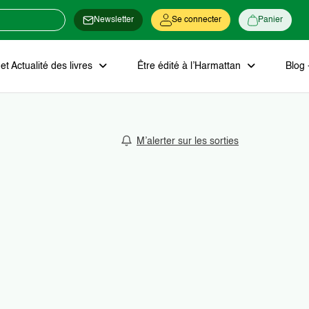
Newsletter
Se connecter
Panier
t Actualité des livres
Être édité à l’Harmattan
Blog 
M’alerter sur les sorties