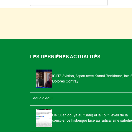
LES DERNIÈRES ACTUALITÉS
ICI Télévision, Agora avec Kamal Benkirane, invit
Dolorès Contray
Aquo d'Aqui
De Ouahigouya au "Sang et la Foi " l’éveil de la
conscience historique face au radicalisme sahéli