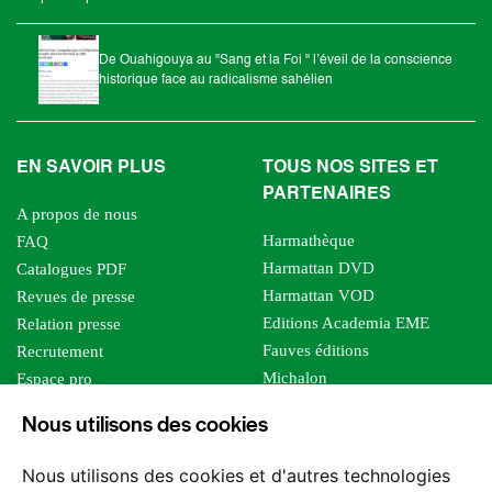
De Ouahigouya au "Sang et la Foi " l’éveil de la conscience
historique face au radicalisme sahélien
EN SAVOIR PLUS
TOUS NOS SITES ET
PARTENAIRES
A propos de nous
Harmathèque
FAQ
Harmattan DVD
Catalogues PDF
Harmattan VOD
Revues de presse
Editions Academia EME
Relation presse
Fauves éditions
Recrutement
Michalon
Espace pro
Le bien commun
Espace auteur
Nous utilisons des cookies
Editions Sutton
Foreign rights
Mille sabords
Affiliation - Devenir affilié
Nous utilisons des cookies et d'autres technologies
Les impliqués