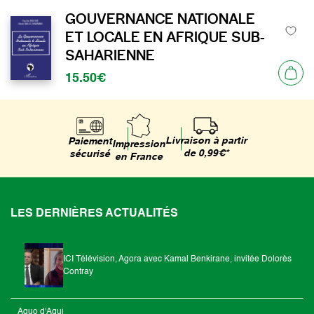
GOUVERNANCE NATIONALE
ET LOCALE EN AFRIQUE SUB-
SAHARIENNE
15.50€
Livraison à partir
Paiement
Impression
de 0,99€*
sécurisé
en France
LES DERNIÈRES ACTUALITÉS
ICI Télévision, Agora avec Kamal Benkirane, invitée Dolorès
Contray
Aquo d'Aqui