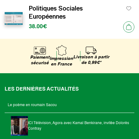
Politiques Sociales
Européennes
38.00€
Livraison à partir
Paiement
Impression
de 0,99€*
sécurisé
en France
LES DERNIÈRES ACTUALITÉS
Le poème en roumain Sacou
ICI Télévision, Agora avec Kamal Benkirane, invitée Dolorès
Contray