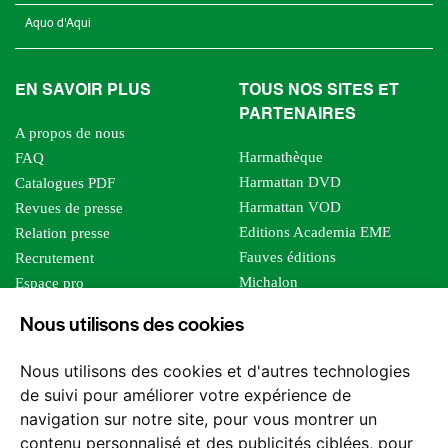
Aquo d'Aqui
EN SAVOIR PLUS
TOUS NOS SITES ET
PARTENAIRES
A propos de nous
Harmathèque
FAQ
Harmattan DVD
Catalogues PDF
Harmattan VOD
Revues de presse
Editions Academia EME
Relation presse
Fauves éditions
Recrutement
Michalon
Espace pro
Le bien commun
Espace auteur
Nous utilisons des cookies
Editions Sutton
Foreign rights
Mille sabords
Affiliation - Devenir affilié
Nous utilisons des cookies et d'autres technologies
Les impliqués
de suivi pour améliorer votre expérience de
Tous les éditeurs
navigation sur notre site, pour vous montrer un
Tous nos auteurs
contenu personnalisé et des publicités ciblées, pour