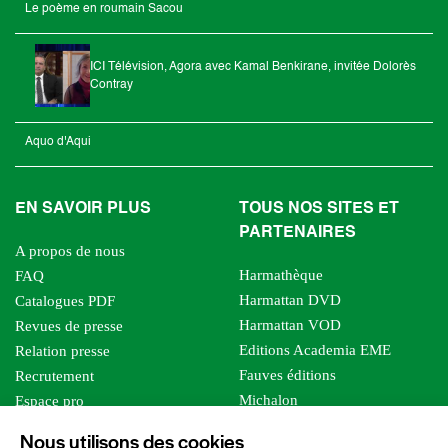
Le poème en roumain Sacou
ICI Télévision, Agora avec Kamal Benkirane, invitée Dolorès
Contray
Aquo d'Aqui
EN SAVOIR PLUS
TOUS NOS SITES ET
PARTENAIRES
A propos de nous
Harmathèque
FAQ
Harmattan DVD
Catalogues PDF
Harmattan VOD
Revues de presse
Editions Academia EME
Relation presse
Fauves éditions
Recrutement
Michalon
Espace pro
Le bien commun
Espace auteur
Nous utilisons des cookies