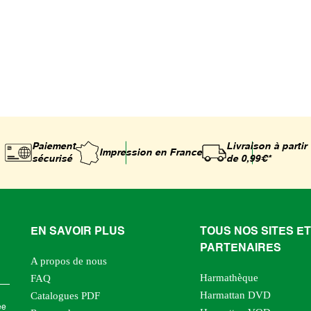
Paiement
Livraison à partir
Impression
en France
sécurisé
de 0,99€*
EN SAVOIR PLUS
TOUS NOS SITES ET
PARTENAIRES
A propos de nous
Harmathèque
FAQ
Harmattan DVD
Catalogues PDF
ée