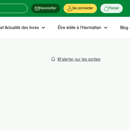
Newsletter
Se connecter
Panier
t Actualité des livres
Être édité à l’Harmattan
Blog 
M’alerter sur les sorties