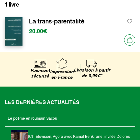
1 livre
La trans-parentalité
20.00€
Livraison à partir
Paiement
Impression
de 0,99€*
sécurisé
en France
LES DERNIÈRES ACTUALITÉS
Le poème en roumain Sacou
ICI Télévision, Agora avec Kamal Benkirane, invitée Dolorès