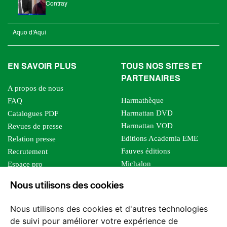
Contray
Aquo d'Aqui
EN SAVOIR PLUS
TOUS NOS SITES ET
PARTENAIRES
A propos de nous
Harmathèque
FAQ
Harmattan DVD
Catalogues PDF
Harmattan VOD
Revues de presse
Editions Academia EME
Relation presse
Fauves éditions
Recrutement
Michalon
Espace pro
Le bien commun
Espace auteur
Nous utilisons des cookies
Editions Sutton
Foreign rights
Mille sabords
Affiliation - Devenir affilié
Nous utilisons des cookies et d'autres technologies
Les impliqués
de suivi pour améliorer votre expérience de