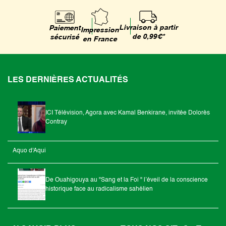
Livraison à partir
Paiement
Impression
de 0,99€*
sécurisé
en France
LES DERNIÈRES ACTUALITÉS
ICI Télévision, Agora avec Kamal Benkirane, invitée Dolorès
Contray
Aquo d'Aqui
De Ouahigouya au "Sang et la Foi " l’éveil de la conscience
historique face au radicalisme sahélien