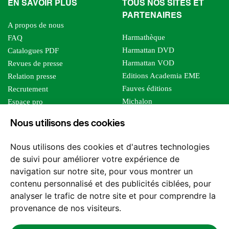
EN SAVOIR PLUS
TOUS NOS SITES ET
PARTENAIRES
A propos de nous
Harmathèque
FAQ
Harmattan DVD
Catalogues PDF
Harmattan VOD
Revues de presse
Editions Academia EME
Relation presse
Fauves éditions
Recrutement
Michalon
Espace pro
Le bien commun
Espace auteur
Nous utilisons des cookies
Editions Sutton
Foreign rights
Mille sabords
Affiliation - Devenir affilié
Nous utilisons des cookies et d'autres technologies
Les impliqués
de suivi pour améliorer votre expérience de
Tous les éditeurs
navigation sur notre site, pour vous montrer un
Tous nos auteurs
contenu personnalisé et des publicités ciblées, pour
Nos structures
analyser le trafic de notre site et pour comprendre la
provenance de nos visiteurs.
Nous contacter