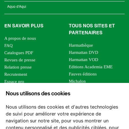
Aquo d'Aqui
EN SAVOIR PLUS
TOUS NOS SITES ET
PARTENAIRES
A propos de nous
Harmathèque
FAQ
Harmattan DVD
Catalogues PDF
Harmattan VOD
Revues de presse
Editions Academia EME
Relation presse
Fauves éditions
Recrutement
Michalon
Espace pro
Le bien commun
Espace auteur
Nous utilisons des cookies
Editions Sutton
Foreign rights
Mille sabords
Affiliation - Devenir affilié
Nous utilisons des cookies et d'autres technologies
Les impliqués
de suivi pour améliorer votre expérience de
Tous les éditeurs
navigation sur notre site, pour vous montrer un
Tous nos auteurs
contenu personnalisé et des publicités ciblées, pour