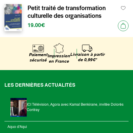
Petit traité de transformation
culturelle des organisations
19.00€
Livraison à partir
Paiement
Impression
de 0,99€*
sécurisé
en France
LES DERNIÈRES ACTUALITÉS
ICI Télévision, Agora avec Kamal Benkirane, invitée Dolorès
Contray
Aquo d'Aqui