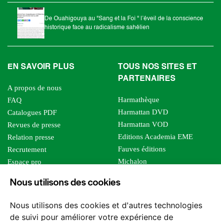
De Ouahigouya au "Sang et la Foi " l’éveil de la conscience
historique face au radicalisme sahélien
EN SAVOIR PLUS
TOUS NOS SITES ET
PARTENAIRES
A propos de nous
Harmathèque
FAQ
Harmattan DVD
Catalogues PDF
Harmattan VOD
Revues de presse
Editions Academia EME
Relation presse
Fauves éditions
Recrutement
Michalon
Espace pro
Le bien commun
Espace auteur
Nous utilisons des cookies
Editions Sutton
Foreign rights
Mille sabords
Affiliation - Devenir affilié
Nous utilisons des cookies et d'autres technologies
Les impliqués
de suivi pour améliorer votre expérience de