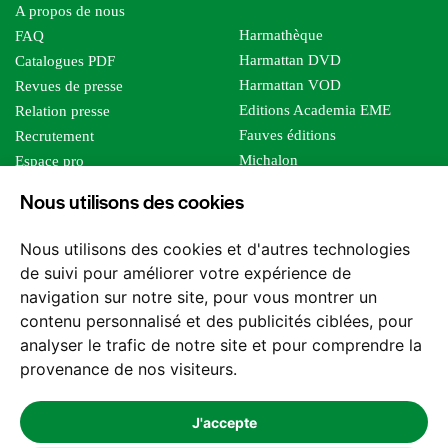
A propos de nous
Harmathèque
FAQ
Harmattan DVD
Catalogues PDF
Harmattan VOD
Revues de presse
Editions Academia EME
Relation presse
Fauves éditions
Recrutement
Michalon
Espace pro
Le bien commun
Espace auteur
Nous utilisons des cookies
Editions Sutton
Foreign rights
Mille sabords
Affiliation - Devenir affilié
Nous utilisons des cookies et d'autres technologies
Les impliqués
de suivi pour améliorer votre expérience de
Tous les éditeurs
navigation sur notre site, pour vous montrer un
Tous nos auteurs
contenu personnalisé et des publicités ciblées, pour
Nos structures
analyser le trafic de notre site et pour comprendre la
provenance de nos visiteurs.
Nous contacter
J'accepte