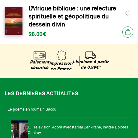
L’Afrique biblique : une relecture
spirituelle et géopolitique du
dessein divin
28.00€
Livraison à partir
Paiement
Impression
de 0,99€*
sécurisé
en France
LES DERNIÈRES ACTUALITÉS
Le poème en roumain Sacou
ICI Télévision, Agora avec Kamal Benkirane, invitée Dolorès
Contray