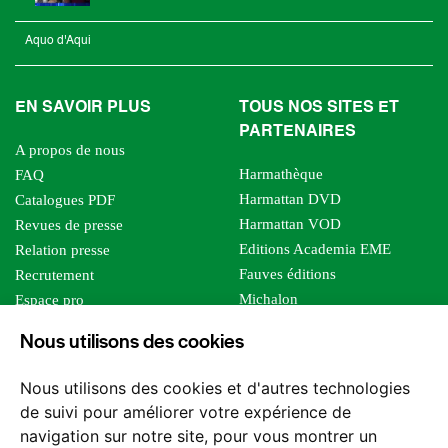
Aquo d'Aqui
EN SAVOIR PLUS
TOUS NOS SITES ET
PARTENAIRES
A propos de nous
Harmathèque
FAQ
Harmattan DVD
Catalogues PDF
Harmattan VOD
Revues de presse
Editions Academia EME
Relation presse
Fauves éditions
Recrutement
Michalon
Espace pro
Le bien commun
Espace auteur
Nous utilisons des cookies
Editions Sutton
Foreign rights
Mille sabords
Affiliation - Devenir affilié
Nous utilisons des cookies et d'autres technologies
Les impliqués
de suivi pour améliorer votre expérience de
Tous les éditeurs
navigation sur notre site, pour vous montrer un