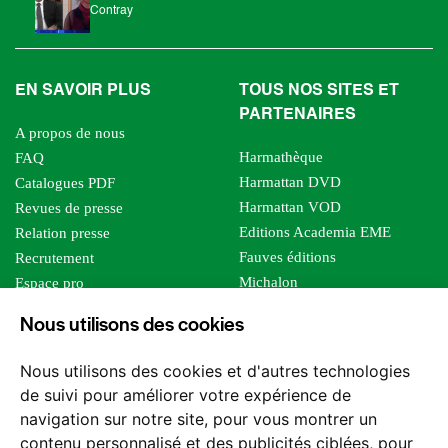
Contray
EN SAVOIR PLUS
TOUS NOS SITES ET
PARTENAIRES
A propos de nous
Harmathèque
FAQ
Harmattan DVD
Catalogues PDF
Harmattan VOD
Revues de presse
Editions Academia EME
Relation presse
Fauves éditions
Recrutement
Michalon
Espace pro
Le bien commun
Espace auteur
Nous utilisons des cookies
Editions Sutton
Foreign rights
Mille sabords
Affiliation - Devenir affilié
Nous utilisons des cookies et d'autres technologies
Les impliqués
de suivi pour améliorer votre expérience de
Tous les éditeurs
navigation sur notre site, pour vous montrer un
Tous nos auteurs
contenu personnalisé et des publicités ciblées, pour