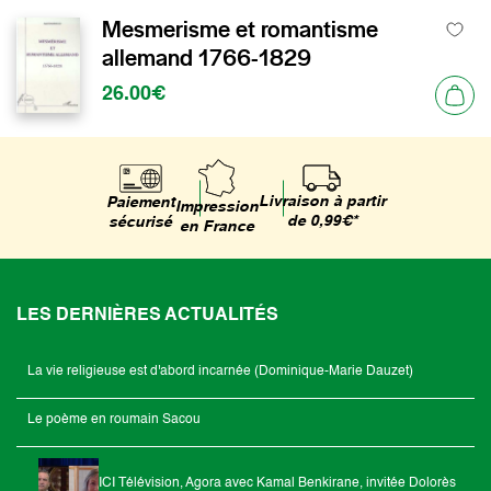
Mesmerisme et romantisme
allemand 1766-1829
26.00€
Livraison à partir
Paiement
Impression
de 0,99€*
sécurisé
en France
LES DERNIÈRES ACTUALITÉS
La vie religieuse est d'abord incarnée (Dominique-Marie Dauzet)
Le poème en roumain Sacou
ICI Télévision, Agora avec Kamal Benkirane, invitée Dolorès