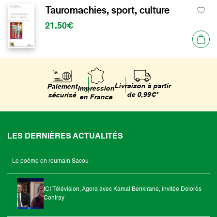
Tauromachies, sport, culture
21.50€
Livraison à partir
Paiement
Impression
de 0,99€*
sécurisé
en France
LES DERNIÈRES ACTUALITÉS
Le poème en roumain Sacou
ICI Télévision, Agora avec Kamal Benkirane, invitée Dolorès
Contray