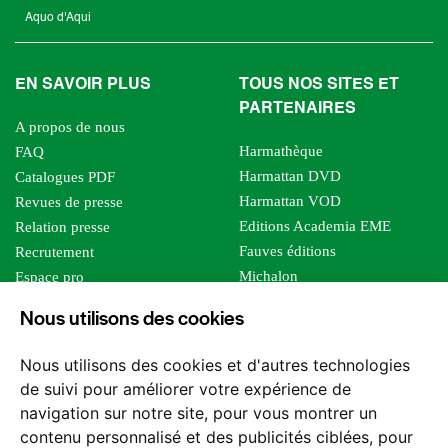
Aquo d'Aqui
EN SAVOIR PLUS
TOUS NOS SITES ET
PARTENAIRES
A propos de nous
Harmathèque
FAQ
Harmattan DVD
Catalogues PDF
Harmattan VOD
Revues de presse
Editions Academia EME
Relation presse
Fauves éditions
Recrutement
Michalon
Espace pro
Le bien commun
Espace auteur
Nous utilisons des cookies
Editions Sutton
Foreign rights
Mille sabords
Affiliation - Devenir affilié
Nous utilisons des cookies et d'autres technologies
Les impliqués
de suivi pour améliorer votre expérience de
Tous les éditeurs
navigation sur notre site, pour vous montrer un
Tous nos auteurs
contenu personnalisé et des publicités ciblées, pour