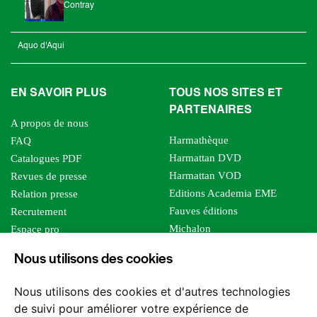
Contray
Aquo d'Aqui
EN SAVOIR PLUS
TOUS NOS SITES ET
PARTENAIRES
A propos de nous
Harmathèque
FAQ
Harmattan DVD
Catalogues PDF
Harmattan VOD
Revues de presse
Editions Academia EME
Relation presse
Fauves éditions
Recrutement
Michalon
Espace pro
Le bien commun
Espace auteur
Nous utilisons des cookies
Editions Sutton
Foreign rights
Mille sabords
Affiliation - Devenir affilié
Nous utilisons des cookies et d'autres technologies
Les impliqués
de suivi pour améliorer votre expérience de