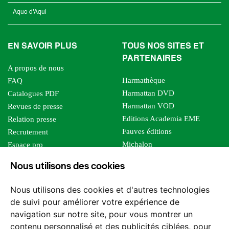
Aquo d'Aqui
EN SAVOIR PLUS
TOUS NOS SITES ET
PARTENAIRES
A propos de nous
Harmathèque
FAQ
Harmattan DVD
Catalogues PDF
Harmattan VOD
Revues de presse
Editions Academia EME
Relation presse
Fauves éditions
Recrutement
Michalon
Espace pro
Le bien commun
Espace auteur
Nous utilisons des cookies
Editions Sutton
Foreign rights
Mille sabords
Affiliation - Devenir affilié
Nous utilisons des cookies et d'autres technologies
Les impliqués
de suivi pour améliorer votre expérience de
Tous les éditeurs
navigation sur notre site, pour vous montrer un
Tous nos auteurs
contenu personnalisé et des publicités ciblées, pour