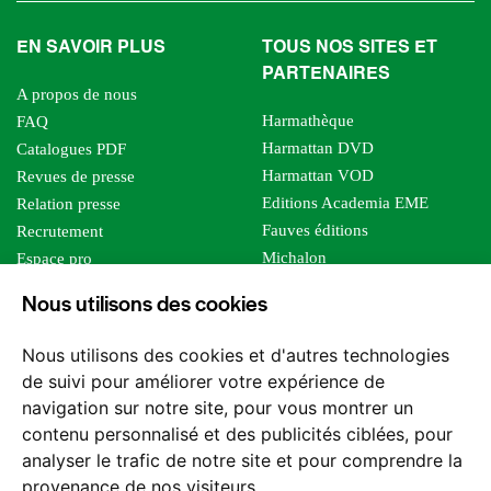
EN SAVOIR PLUS
TOUS NOS SITES ET
PARTENAIRES
A propos de nous
Harmathèque
FAQ
Harmattan DVD
Catalogues PDF
Harmattan VOD
Revues de presse
Editions Academia EME
Relation presse
Fauves éditions
Recrutement
Michalon
Espace pro
Le bien commun
Espace auteur
Nous utilisons des cookies
Editions Sutton
Foreign rights
Mille sabords
Affiliation - Devenir affilié
Nous utilisons des cookies et d'autres technologies
Les impliqués
de suivi pour améliorer votre expérience de
Tous les éditeurs
navigation sur notre site, pour vous montrer un
Tous nos auteurs
contenu personnalisé et des publicités ciblées, pour
Nos structures
analyser le trafic de notre site et pour comprendre la
provenance de nos visiteurs.