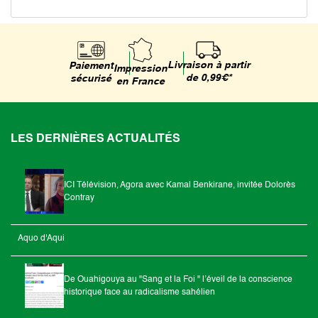
Livraison à partir
Paiement
Impression
de 0,99€*
sécurisé
en France
LES DERNIÈRES ACTUALITÉS
ICI Télévision, Agora avec Kamal Benkirane, invitée Dolorès
Contray
Aquo d'Aqui
De Ouahigouya au "Sang et la Foi " l’éveil de la conscience
historique face au radicalisme sahélien