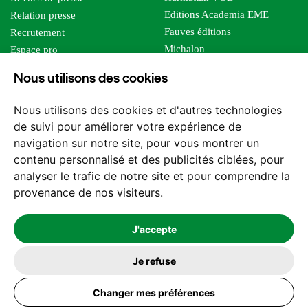
Editions Academia EME
Relation presse
Fauves éditions
Recrutement
Michalon
Espace pro
Le bien commun
Espace auteur
Nous utilisons des cookies
Editions Sutton
Foreign rights
Mille sabords
Nous utilisons des cookies et d'autres technologies
Les impliqués
de suivi pour améliorer votre expérience de
Tous les éditeurs
navigation sur notre site, pour vous montrer un
Tous nos auteurs
contenu personnalisé et des publicités ciblées, pour
Nos structures
analyser le trafic de notre site et pour comprendre la
provenance de nos visiteurs.
Nous contacter
J'accepte
Je refuse
2026 -
© Les Editions l'Harmattan. Tous droits réservés - Site réalisé par
Changer mes préférences
Feel and Clic
Mentions légales
CGV / CGU
Politique de confidentialité